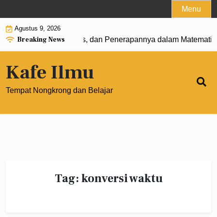
Skip
Menu
to
Agustus 9, 2026
content
Breaking News
: Pengertian, Rumus, dan Penerapannya dalam Matematika M
Kafe Ilmu
Tempat Nongkrong dan Belajar
Tag:
konversi waktu