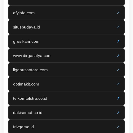
afyinfo.com
↗
situsbudaya.id
↗
gresikarir.com
↗
www.dirgasatya.com
↗
liganusantara.com
↗
optimakit.com
↗
telkomtelstra.co.id
↗
dakisemut.co.id
↗
frivgame.id
↗