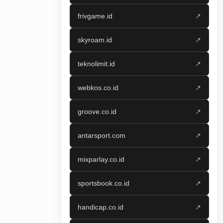
frivgame.id
↗
skyroam.id
↗
teknolimit.id
↗
webkos.co.id
↗
groove.co.id
↗
antarsport.com
↗
mixparlay.co.id
↗
sportsbook.co.id
↗
handicap.co.id
↗