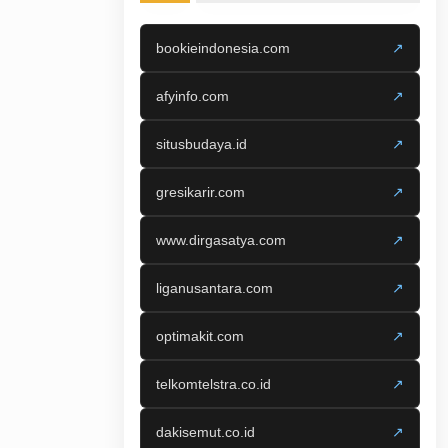
bookieindonesia.com
↗
afyinfo.com
↗
situsbudaya.id
↗
gresikarir.com
↗
www.dirgasatya.com
↗
liganusantara.com
↗
optimakit.com
↗
telkomtelstra.co.id
↗
dakisemut.co.id
↗