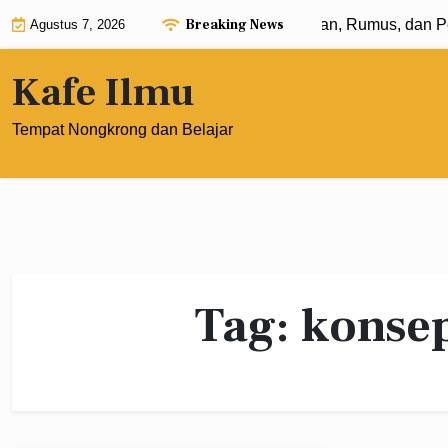
Skip
Breaking News
Eksponen dengan Pangkat 0: Pengertian, Rumus, dan Pe
Agustus 7, 2026
to
content
Kafe Ilmu
Tempat Nongkrong dan Belajar
Tag:
konsep