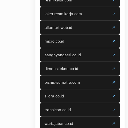
resmikerja.com
↗
loker.resmikerja.com
↗
alfamart.web.id
↗
micro.co.id
↗
sanghyangseri.co.id
↗
dimensitekno.co.id
↗
bisnis-sumatra.com
↗
siiora.co.id
↗
transicon.co.id
↗
wartajabar.co.id
↗