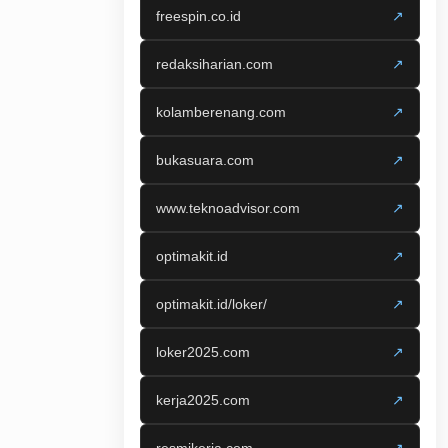
freespin.co.id
↗
redaksiharian.com
↗
kolamberenang.com
↗
bukasuara.com
↗
www.teknoadvisor.com
↗
optimakit.id
↗
optimakit.id/loker/
↗
loker2025.com
↗
kerja2025.com
↗