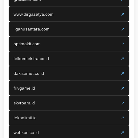
www.dirgasatya.com
↗
liganusantara.com
↗
optimakit.com
↗
telkomtelstra.co.id
↗
dakisemut.co.id
↗
frivgame.id
↗
skyroam.id
↗
teknolimit.id
↗
webkos.co.id
↗