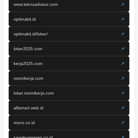
www.teknoadvisor.com
↗
optimakit.id
↗
optimakit.id/loker/
↗
loker2025.com
↗
kerja2025.com
↗
resmikerja.com
↗
loker.resmikerja.com
↗
alfamart.web.id
↗
micro.co.id
↗
sanghyangseri.co.id
↗