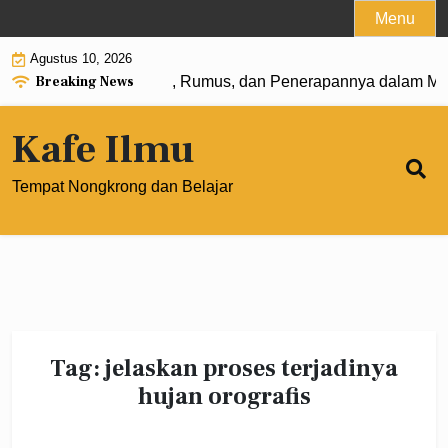
Skip
Menu
to
Agustus 10, 2026
content
Breaking News
Pangkat 0: Pengertian, Rumus, dan Penerapannya dalam Mat
Kafe Ilmu
Tempat Nongkrong dan Belajar
Tag:
jelaskan proses terjadinya
hujan orografis