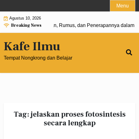
Skip
Menu
to
Agustus 10, 2026
content
Breaking News
 Pangkat 0: Pengertian, Rumus, dan Penerapannya dalam Ma
Kafe Ilmu
Tempat Nongkrong dan Belajar
Tag:
jelaskan proses fotosintesis
secara lengkap