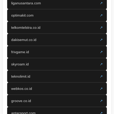
liganusantara.com
↗
optimakit.com
↗
telkomtelstra.co.id
↗
dakisemut.co.id
↗
frivgame.id
↗
skyroam.id
↗
teknolimit.id
↗
webkos.co.id
↗
groove.co.id
↗
antarsport.com
↗