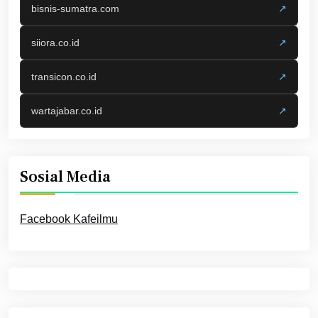
bisnis-sumatra.com
↗
siiora.co.id
↗
transicon.co.id
↗
wartajabar.co.id
↗
Sosial Media
Facebook Kafeilmu