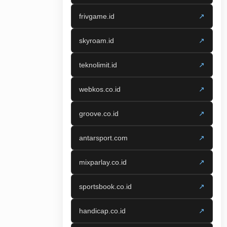
frivgame.id
↗
skyroam.id
↗
teknolimit.id
↗
webkos.co.id
↗
groove.co.id
↗
antarsport.com
↗
mixparlay.co.id
↗
sportsbook.co.id
↗
handicap.co.id
↗