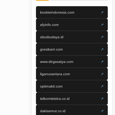
bookieindonesia.com
↗
afyinfo.com
↗
situsbudaya.id
↗
gresikarir.com
↗
www.dirgasatya.com
↗
liganusantara.com
↗
optimakit.com
↗
telkomtelstra.co.id
↗
dakisemut.co.id
↗