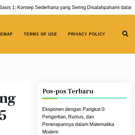
 1: Konsep Sederhana yang Sering Disalahpahami dalam Mat
TEMAP
TERMS OF USE
PRIVACY POLICY
Pos-pos Terbaru
ang
5
Eksponen dengan Pangkat 0:
Pengertian, Rumus, dan
Penerapannya dalam Matematika
Modern