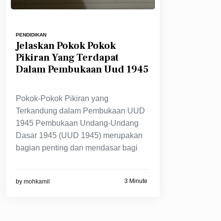
PENDIDIKAN
Jelaskan Pokok Pokok
Pikiran Yang Terdapat
Dalam Pembukaan Uud 1945
Pokok-Pokok Pikiran yang
Terkandung dalam Pembukaan UUD
1945 Pembukaan Undang-Undang
Dasar 1945 (UUD 1945) merupakan
bagian penting dan mendasar bagi
3 Minute
by
mohkamil