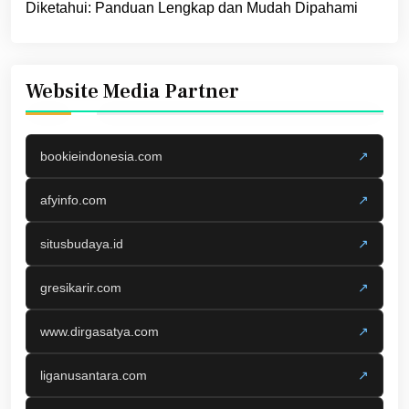
Diketahui: Panduan Lengkap dan Mudah Dipahami
Website Media Partner
bookieindonesia.com
↗
afyinfo.com
↗
situsbudaya.id
↗
gresikarir.com
↗
www.dirgasatya.com
↗
liganusantara.com
↗