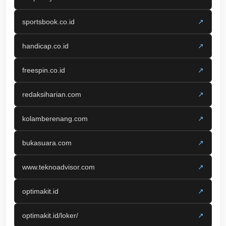
sportsbook.co.id
↗
handicap.co.id
↗
freespin.co.id
↗
redaksiharian.com
↗
kolamberenang.com
↗
bukasuara.com
↗
www.teknoadvisor.com
↗
optimakit.id
↗
optimakit.id/loker/
↗