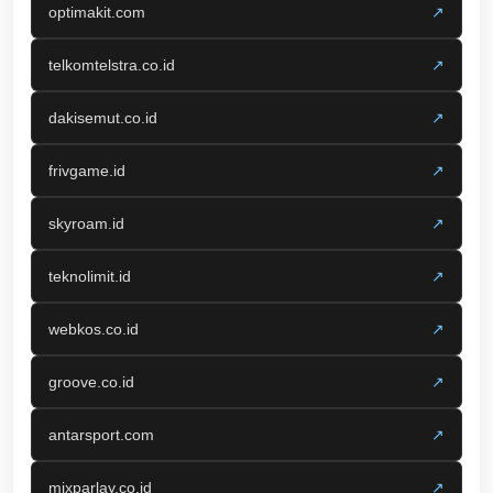
optimakit.com
↗
telkomtelstra.co.id
↗
dakisemut.co.id
↗
frivgame.id
↗
skyroam.id
↗
teknolimit.id
↗
webkos.co.id
↗
groove.co.id
↗
antarsport.com
↗
mixparlay.co.id
↗