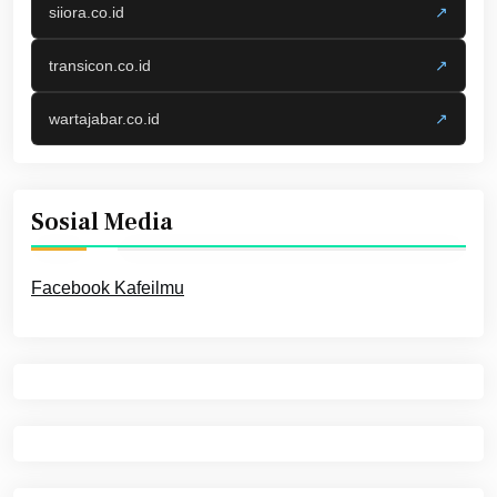
siiora.co.id
↗
transicon.co.id
↗
wartajabar.co.id
↗
Sosial Media
Facebook Kafeilmu