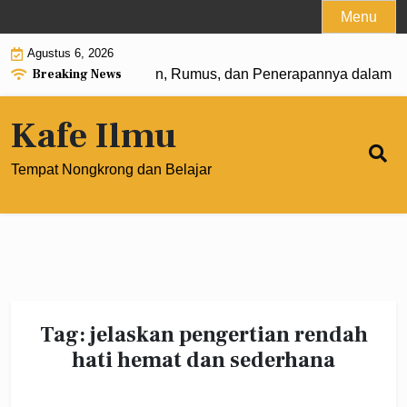
Skip
Menu
to
Agustus 6, 2026
content
Breaking News
 Pangkat 0: Pengertian, Rumus, dan Penerapannya dalam Ma
Kafe Ilmu
Tempat Nongkrong dan Belajar
Tag:
jelaskan pengertian rendah
hati hemat dan sederhana