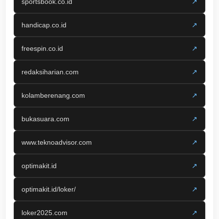
sportsbook.co.id
↗
handicap.co.id
↗
freespin.co.id
↗
redaksiharian.com
↗
kolamberenang.com
↗
bukasuara.com
↗
www.teknoadvisor.com
↗
optimakit.id
↗
optimakit.id/loker/
↗
loker2025.com
↗