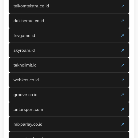
telkomtelstra.co.id
↗
dakisemut.co.id
↗
frivgame.id
↗
skyroam.id
↗
teknolimit.id
↗
webkos.co.id
↗
groove.co.id
↗
antarsport.com
↗
mixparlay.co.id
↗