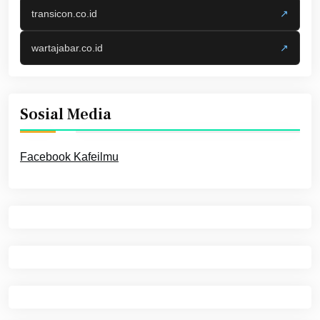
transicon.co.id
↗
wartajabar.co.id
↗
Sosial Media
Facebook Kafeilmu