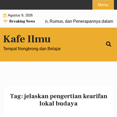
Skip
Menu
to
Agustus 9, 2026
content
Breaking News
 Pangkat 0: Pengertian, Rumus, dan Penerapannya dalam Ma
Kafe Ilmu
Tempat Nongkrong dan Belajar
Tag:
jelaskan pengertian kearifan
lokal budaya