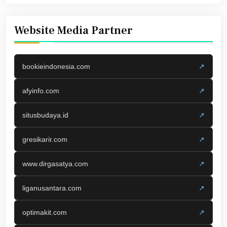
Website Media Partner
bookieindonesia.com
↗
afyinfo.com
↗
situsbudaya.id
↗
gresikarir.com
↗
www.dirgasatya.com
↗
liganusantara.com
↗
optimakit.com
↗