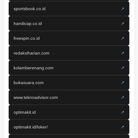
sportsbook.co.id
↗
handicap.co.id
↗
freespin.co.id
↗
redaksiharian.com
↗
kolamberenang.com
↗
bukasuara.com
↗
www.teknoadvisor.com
↗
optimakit.id
↗
optimakit.id/loker/
↗