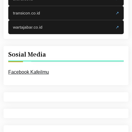
transicon.co.id
↗
wartajabar.co.id
↗
Sosial Media
Facebook Kafeilmu