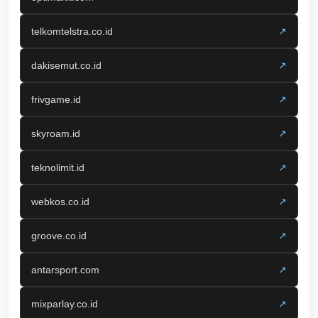
telkomtelstra.co.id
↗
dakisemut.co.id
↗
frivgame.id
↗
skyroam.id
↗
teknolimit.id
↗
webkos.co.id
↗
groove.co.id
↗
antarsport.com
↗
mixparlay.co.id
↗