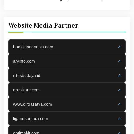
Website Media Partner
bookieindonesia.com
↗
afyinfo.com
↗
situsbudaya.id
↗
gresikarir.com
↗
www.dirgasatya.com
↗
liganusantara.com
↗
optimakit.com
↗