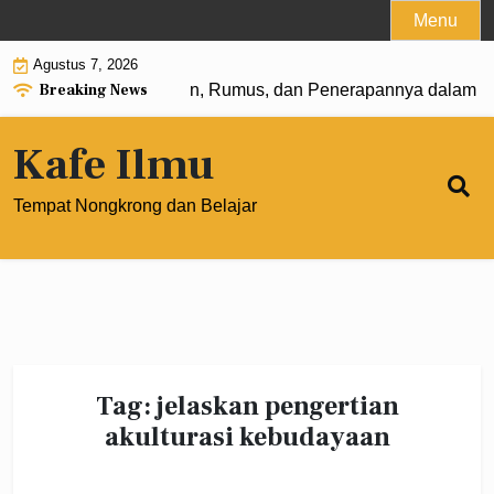
Skip
Menu
to
Agustus 7, 2026
content
Breaking News
 Pangkat 0: Pengertian, Rumus, dan Penerapannya dalam Ma
Kafe Ilmu
Tempat Nongkrong dan Belajar
Tag:
jelaskan pengertian
akulturasi kebudayaan