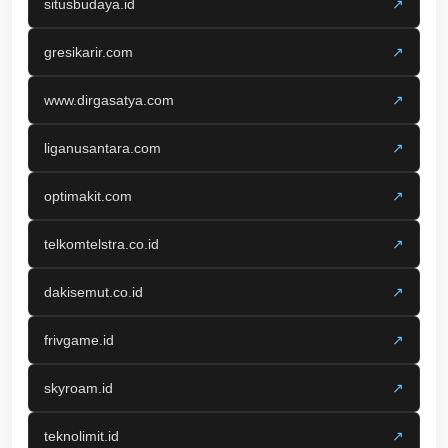
situsbudaya.id
↗
gresikarir.com
↗
www.dirgasatya.com
↗
liganusantara.com
↗
optimakit.com
↗
telkomtelstra.co.id
↗
dakisemut.co.id
↗
frivgame.id
↗
skyroam.id
↗
teknolimit.id
↗