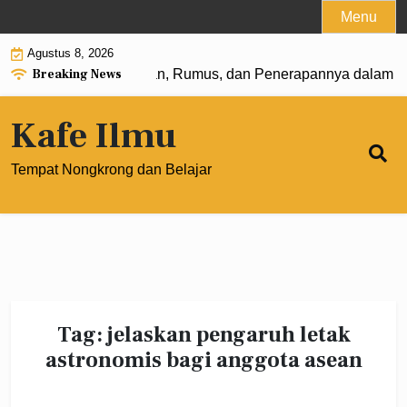
Skip
Menu
to
Agustus 8, 2026
content
Breaking News
 Pangkat 0: Pengertian, Rumus, dan Penerapannya dalam Ma
Kafe Ilmu
Tempat Nongkrong dan Belajar
Tag:
jelaskan pengaruh letak
astronomis bagi anggota asean