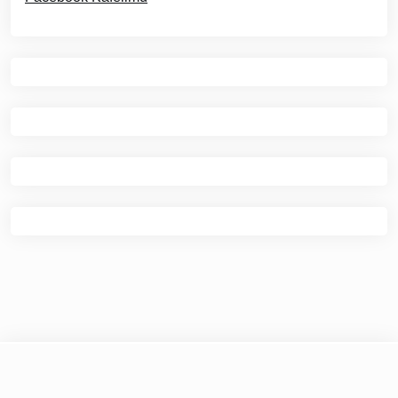
© 2026
Kafe Ilmu
|
Theme Newspaper Eye
by Wp
Theme Space.