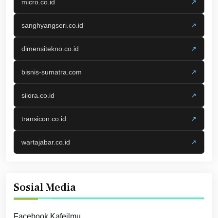
micro.co.id
↗
sanghyangseri.co.id
↗
dimensitekno.co.id
↗
bisnis-sumatra.com
↗
siiora.co.id
↗
transicon.co.id
↗
wartajabar.co.id
↗
Sosial Media
Facebook Kafeilmu