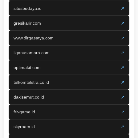
situsbudaya.id
↗
gresikarir.com
↗
www.dirgasatya.com
↗
liganusantara.com
↗
optimakit.com
↗
telkomtelstra.co.id
↗
dakisemut.co.id
↗
frivgame.id
↗
skyroam.id
↗