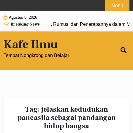
Skip
Menu
to
Agustus 8, 2026
content
Breaking News
angkat 0: Pengertian, Rumus, dan Penerapannya dalam Mate
Kafe Ilmu
Tempat Nongkrong dan Belajar
Tag:
jelaskan kedudukan
pancasila sebagai pandangan
hidup bangsa