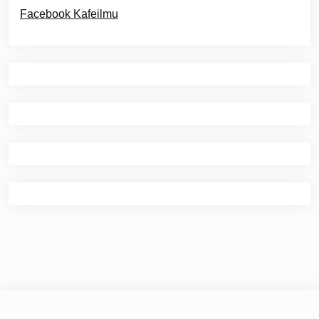
Facebook Kafeilmu
© 2026
Kafe Ilmu
|
Theme Newspaper Eye
by Wp