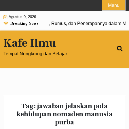
Skip
Menu
to
Agustus 9, 2026
content
Breaking News
ngkat 0: Pengertian, Rumus, dan Penerapannya dalam Mate
Kafe Ilmu
Tempat Nongkrong dan Belajar
Tag:
jawaban jelaskan pola
kehidupan nomaden manusia
purba