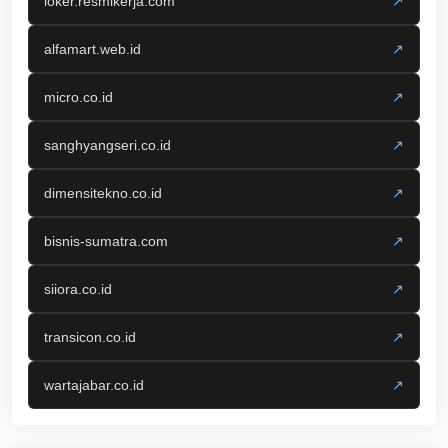
loker.resmikerja.com
↗
alfamart.web.id
↗
micro.co.id
↗
sanghyangseri.co.id
↗
dimensitekno.co.id
↗
bisnis-sumatra.com
↗
siiora.co.id
↗
transicon.co.id
↗
wartajabar.co.id
↗