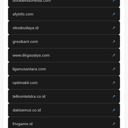
bookieindonesia.com
↗
afyinfo.com
↗
situsbudaya.id
↗
gresikarir.com
↗
www.dirgasatya.com
↗
liganusantara.com
↗
optimakit.com
↗
telkomtelstra.co.id
↗
dakisemut.co.id
↗
frivgame.id
↗