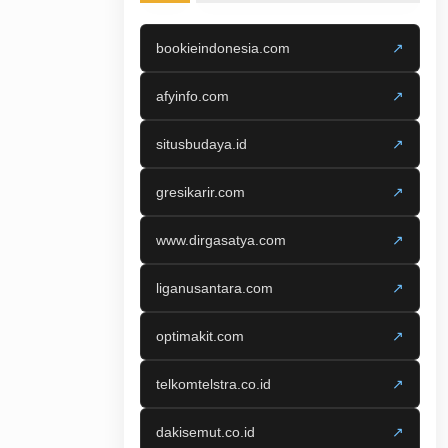
bookieindonesia.com
↗
afyinfo.com
↗
situsbudaya.id
↗
gresikarir.com
↗
www.dirgasatya.com
↗
liganusantara.com
↗
optimakit.com
↗
telkomtelstra.co.id
↗
dakisemut.co.id
↗