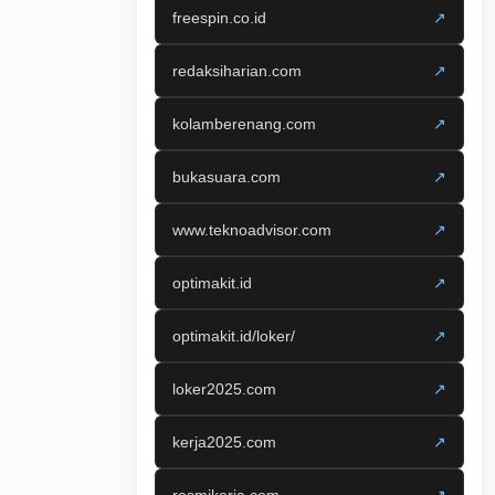
freespin.co.id
↗
redaksiharian.com
↗
kolamberenang.com
↗
bukasuara.com
↗
www.teknoadvisor.com
↗
optimakit.id
↗
optimakit.id/loker/
↗
loker2025.com
↗
kerja2025.com
↗