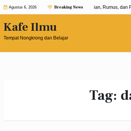
Skip
Breaking News
Eksponen dengan Pangkat 0: Pengertian, Rumus, dan Pen
Agustus 6, 2026
to
content
Kafe Ilmu
Tempat Nongkrong dan Belajar
Tag:
d