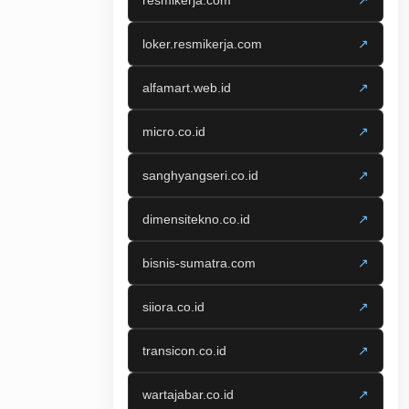
resmikerja.com
↗
loker.resmikerja.com
↗
alfamart.web.id
↗
micro.co.id
↗
sanghyangseri.co.id
↗
dimensitekno.co.id
↗
bisnis-sumatra.com
↗
siiora.co.id
↗
transicon.co.id
↗
wartajabar.co.id
↗