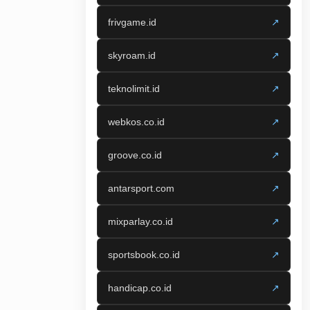
frivgame.id
↗
skyroam.id
↗
teknolimit.id
↗
webkos.co.id
↗
groove.co.id
↗
antarsport.com
↗
mixparlay.co.id
↗
sportsbook.co.id
↗
handicap.co.id
↗