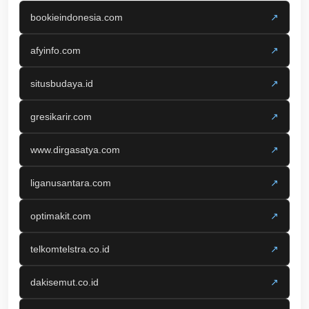
bookieindonesia.com
↗
afyinfo.com
↗
situsbudaya.id
↗
gresikarir.com
↗
www.dirgasatya.com
↗
liganusantara.com
↗
optimakit.com
↗
telkomtelstra.co.id
↗
dakisemut.co.id
↗