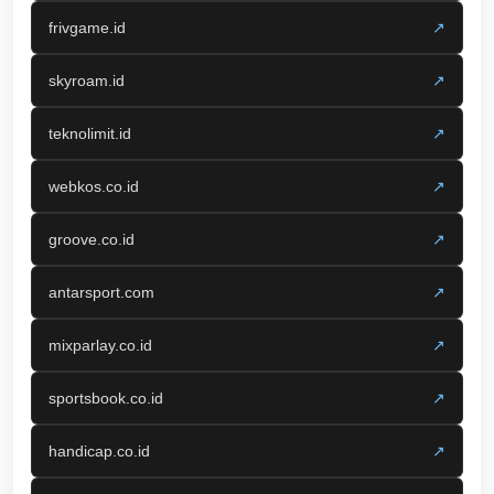
frivgame.id
↗
skyroam.id
↗
teknolimit.id
↗
webkos.co.id
↗
groove.co.id
↗
antarsport.com
↗
mixparlay.co.id
↗
sportsbook.co.id
↗
handicap.co.id
↗