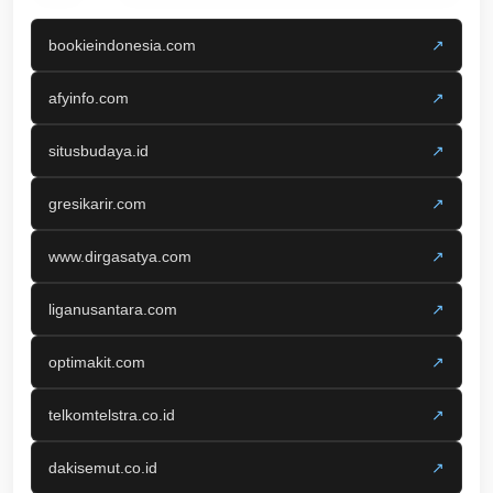
bookieindonesia.com
↗
afyinfo.com
↗
situsbudaya.id
↗
gresikarir.com
↗
www.dirgasatya.com
↗
liganusantara.com
↗
optimakit.com
↗
telkomtelstra.co.id
↗
dakisemut.co.id
↗