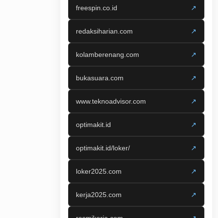
freespin.co.id
↗
redaksiharian.com
↗
kolamberenang.com
↗
bukasuara.com
↗
www.teknoadvisor.com
↗
optimakit.id
↗
optimakit.id/loker/
↗
loker2025.com
↗
kerja2025.com
↗