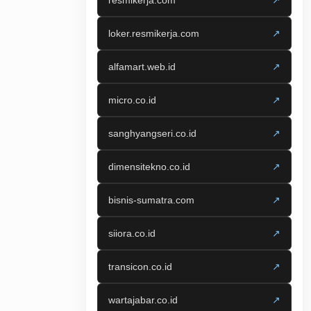
resmikerja.com
↗
loker.resmikerja.com
↗
alfamart.web.id
↗
micro.co.id
↗
sanghyangseri.co.id
↗
dimensitekno.co.id
↗
bisnis-sumatra.com
↗
siiora.co.id
↗
transicon.co.id
↗
wartajabar.co.id
↗