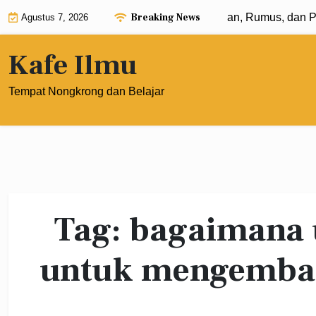
Skip
Breaking News
Eksponen dengan Pangkat 0: Pengertian, Rumus, dan Pe
Agustus 7, 2026
to
content
Kafe Ilmu
Tempat Nongkrong dan Belajar
Tag:
bagaimana 
untuk mengemban