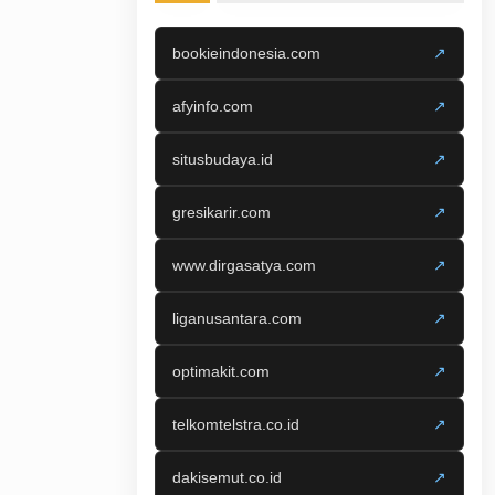
bookieindonesia.com
↗
afyinfo.com
↗
situsbudaya.id
↗
gresikarir.com
↗
www.dirgasatya.com
↗
liganusantara.com
↗
optimakit.com
↗
telkomtelstra.co.id
↗
dakisemut.co.id
↗