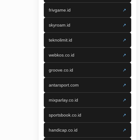
frivgame.id
↗
skyroam.id
↗
teknolimit.id
↗
webkos.co.id
↗
groove.co.id
↗
antarsport.com
↗
mixparlay.co.id
↗
sportsbook.co.id
↗
handicap.co.id
↗