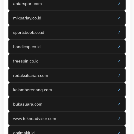
antarsport.com
↗
mixparlay.co.id
↗
sportsbook.co.id
↗
handicap.co.id
↗
freespin.co.id
↗
redaksiharian.com
↗
kolamberenang.com
↗
bukasuara.com
↗
www.teknoadvisor.com
↗
optimakit.id
↗