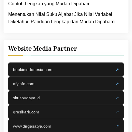
Contoh Lengkap yang Mudah Dipahami
Menentukan Nilai Suku Aljabar Jika Nilai Variabel
Diketahui: Panduan Lengkap dan Mudah Dipahami
Website Media Partner
bookieindonesia.com
↗
afyinfo.com
↗
situsbudaya.id
↗
gresikarir.com
↗
www.dirgasatya.com
↗