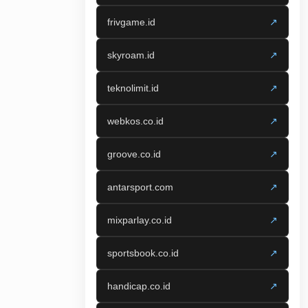
frivgame.id
↗
skyroam.id
↗
teknolimit.id
↗
webkos.co.id
↗
groove.co.id
↗
antarsport.com
↗
mixparlay.co.id
↗
sportsbook.co.id
↗
handicap.co.id
↗