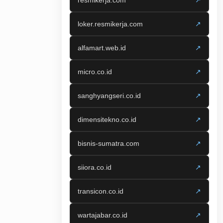
resmikerja.com
↗
loker.resmikerja.com
↗
alfamart.web.id
↗
micro.co.id
↗
sanghyangseri.co.id
↗
dimensitekno.co.id
↗
bisnis-sumatra.com
↗
siiora.co.id
↗
transicon.co.id
↗
wartajabar.co.id
↗