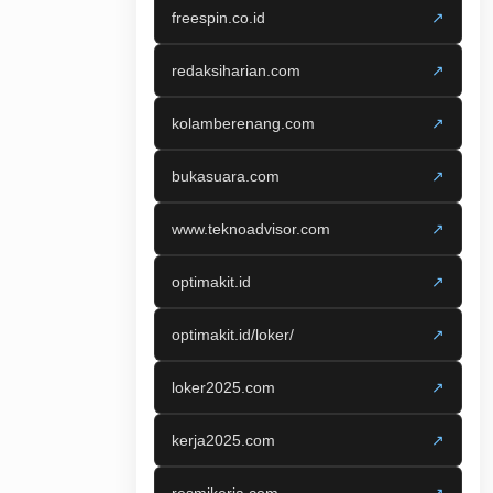
freespin.co.id
↗
redaksiharian.com
↗
kolamberenang.com
↗
bukasuara.com
↗
www.teknoadvisor.com
↗
optimakit.id
↗
optimakit.id/loker/
↗
loker2025.com
↗
kerja2025.com
↗