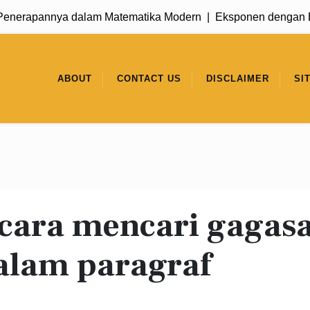
erapannya dalam Matematika Modern |
Eksponen dengan Basi
ABOUT
CONTACT US
DISCLAIMER
SI
cara mencari gagas
alam paragraf