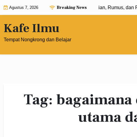
Skip
Breaking News
Eksponen dengan Pangkat 0: Pengertian, Rumus, dan Pen
Agustus 7, 2026
to
content
Kafe Ilmu
Tempat Nongkrong dan Belajar
Tag:
bagaimana 
utama d