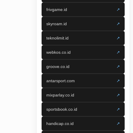
frivgame.id
↗
skyroam.id
↗
teknolimit.id
↗
webkos.co.id
↗
groove.co.id
↗
antarsport.com
↗
mixparlay.co.id
↗
sportsbook.co.id
↗
handicap.co.id
↗