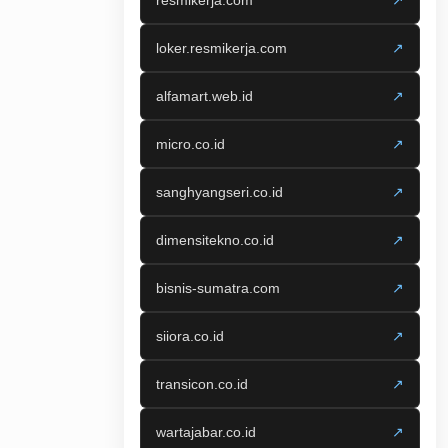
resmikerja.com
↗
loker.resmikerja.com
↗
alfamart.web.id
↗
micro.co.id
↗
sanghyangseri.co.id
↗
dimensitekno.co.id
↗
bisnis-sumatra.com
↗
siiora.co.id
↗
transicon.co.id
↗
wartajabar.co.id
↗