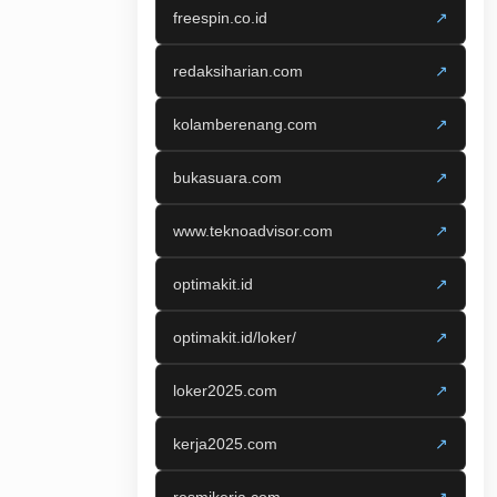
freespin.co.id
↗
redaksiharian.com
↗
kolamberenang.com
↗
bukasuara.com
↗
www.teknoadvisor.com
↗
optimakit.id
↗
optimakit.id/loker/
↗
loker2025.com
↗
kerja2025.com
↗