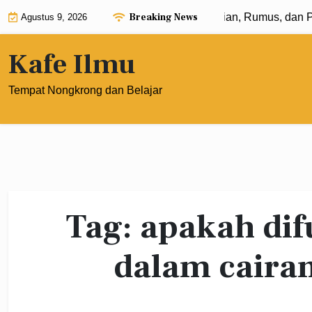
Skip
Breaking News
Eksponen dengan Pangkat 0: Pengertian, Rumus, dan Pen
Agustus 9, 2026
to
content
Kafe Ilmu
Tempat Nongkrong dan Belajar
Tag:
apakah difu
dalam cairan