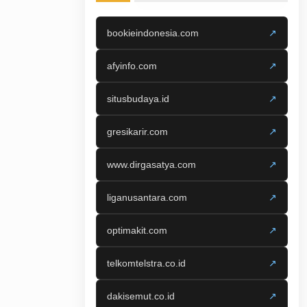
bookieindonesia.com
↗
afyinfo.com
↗
situsbudaya.id
↗
gresikarir.com
↗
www.dirgasatya.com
↗
liganusantara.com
↗
optimakit.com
↗
telkomtelstra.co.id
↗
dakisemut.co.id
↗