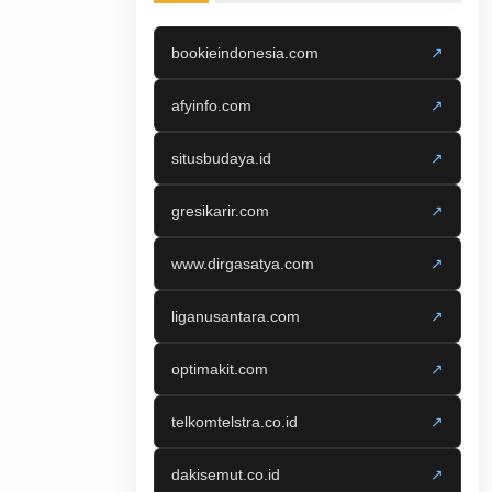
bookieindonesia.com
↗
afyinfo.com
↗
situsbudaya.id
↗
gresikarir.com
↗
www.dirgasatya.com
↗
liganusantara.com
↗
optimakit.com
↗
telkomtelstra.co.id
↗
dakisemut.co.id
↗