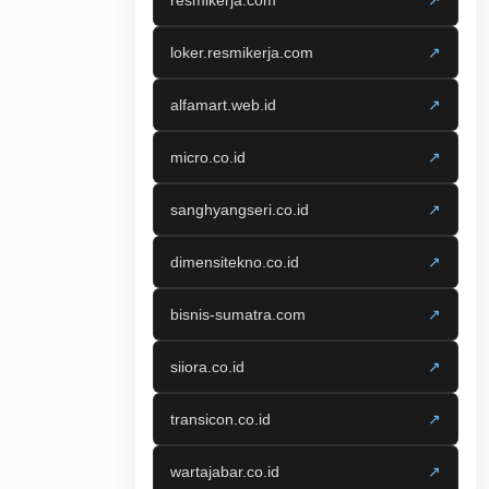
resmikerja.com
↗
loker.resmikerja.com
↗
alfamart.web.id
↗
micro.co.id
↗
sanghyangseri.co.id
↗
dimensitekno.co.id
↗
bisnis-sumatra.com
↗
siiora.co.id
↗
transicon.co.id
↗
wartajabar.co.id
↗