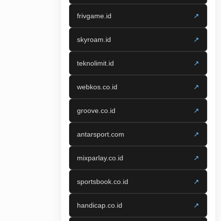
frivgame.id
↗
skyroam.id
↗
teknolimit.id
↗
webkos.co.id
↗
groove.co.id
↗
antarsport.com
↗
mixparlay.co.id
↗
sportsbook.co.id
↗
handicap.co.id
↗