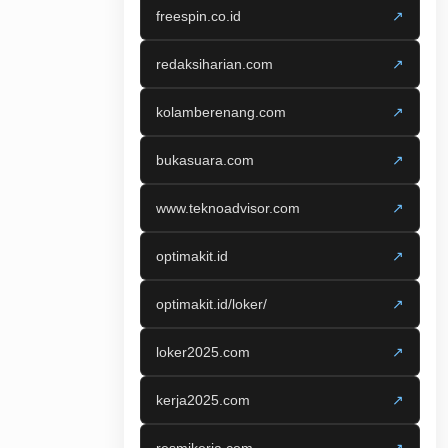
freespin.co.id
↗
redaksiharian.com
↗
kolamberenang.com
↗
bukasuara.com
↗
www.teknoadvisor.com
↗
optimakit.id
↗
optimakit.id/loker/
↗
loker2025.com
↗
kerja2025.com
↗