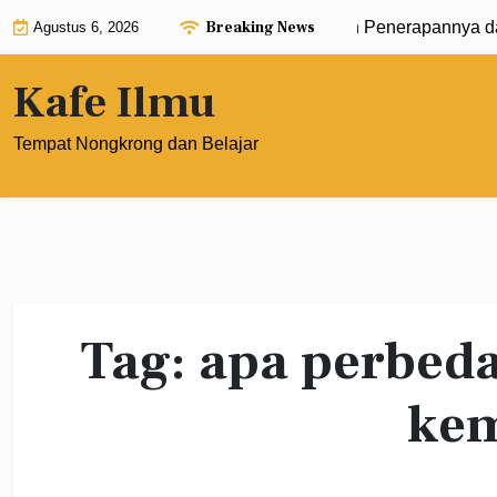
Skip
Breaking News
ngan Pangkat 0: Pengertian, Rumus, dan Penerapannya dala
Agustus 6, 2026
to
content
Kafe Ilmu
Tempat Nongkrong dan Belajar
Tag:
apa perbeda
ke