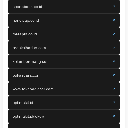
sportsbook.co.id
↗
handicap.co.id
↗
freespin.co.id
↗
redaksiharian.com
↗
kolamberenang.com
↗
bukasuara.com
↗
www.teknoadvisor.com
↗
optimakit.id
↗
optimakit.id/loker/
↗