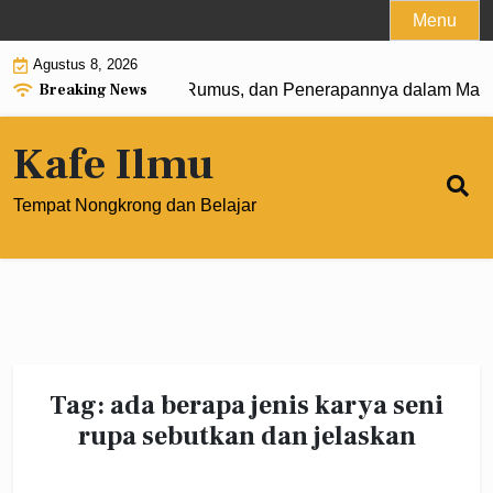
Skip
Menu
to
Agustus 8, 2026
content
Breaking News
gkat 0: Pengertian, Rumus, dan Penerapannya dalam Matema
Kafe Ilmu
Tempat Nongkrong dan Belajar
Tag:
ada berapa jenis karya seni
rupa sebutkan dan jelaskan