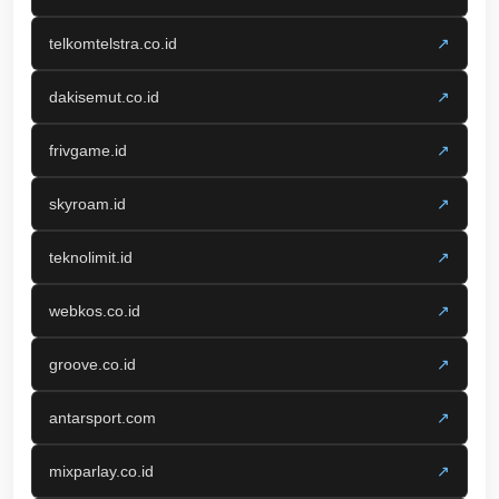
telkomtelstra.co.id
↗
dakisemut.co.id
↗
frivgame.id
↗
skyroam.id
↗
teknolimit.id
↗
webkos.co.id
↗
groove.co.id
↗
antarsport.com
↗
mixparlay.co.id
↗