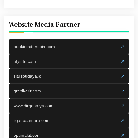
Website Media Partner
bookieindonesia.com
↗
afyinfo.com
↗
situsbudaya.id
↗
gresikarir.com
↗
www.dirgasatya.com
↗
liganusantara.com
↗
optimakit.com
↗