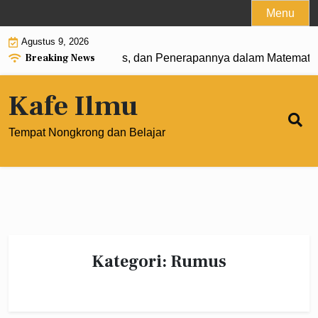
Skip
Menu
to
Agustus 9, 2026
content
Breaking News
 Pengertian, Rumus, dan Penerapannya dalam Matematika Mo
Kafe Ilmu
Tempat Nongkrong dan Belajar
Kategori:
Rumus