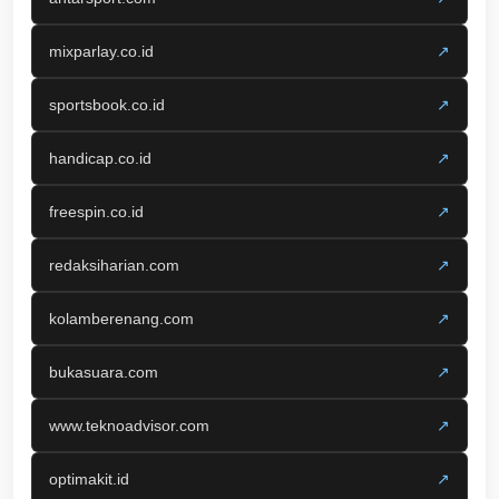
mixparlay.co.id
↗
sportsbook.co.id
↗
handicap.co.id
↗
freespin.co.id
↗
redaksiharian.com
↗
kolamberenang.com
↗
bukasuara.com
↗
www.teknoadvisor.com
↗
optimakit.id
↗