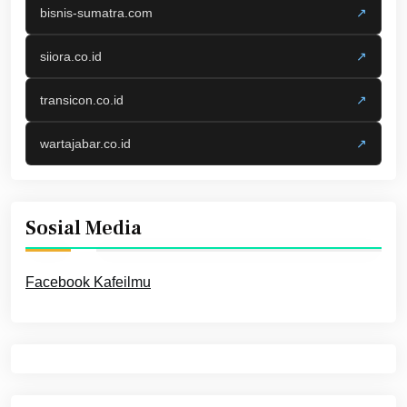
bisnis-sumatra.com
↗
siiora.co.id
↗
transicon.co.id
↗
wartajabar.co.id
↗
Sosial Media
Facebook Kafeilmu