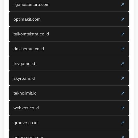
liganusantara.com
↗
optimakit.com
↗
telkomtelstra.co.id
↗
dakisemut.co.id
↗
frivgame.id
↗
skyroam.id
↗
teknolimit.id
↗
webkos.co.id
↗
groove.co.id
↗
antarsport.com
↗